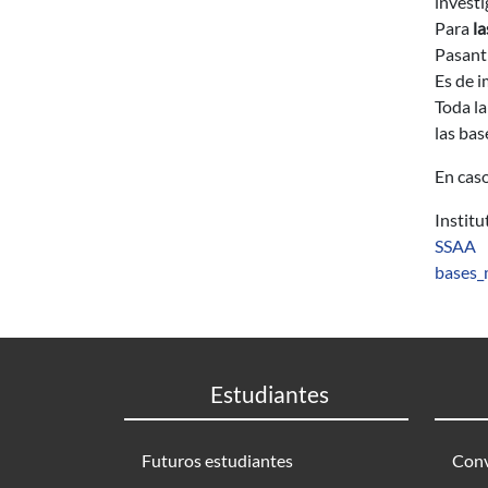
invest
Para
la
Pasantí
Es de 
Toda la
las bas
En cas
Instit
SSAA
bases_
Estudiantes
Futuros estudiantes
Conv