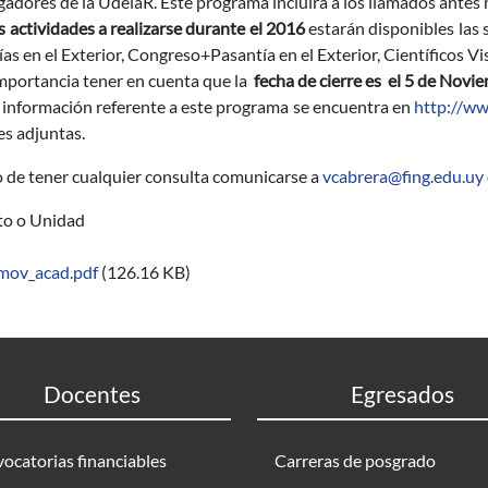
igadores de la UdelaR
. Este programa incluirá a los llamados ant
s actividades a realizarse durante el 2016
estarán disponibles las 
as en el Exterior, Congreso+Pasantía en el Exterior, Científicos Vi
importancia
tener
en cuenta
que la
fecha de cierre es el 5 de Novie
 información referente a este programa se encuentra en
http://ww
es adjuntas.
o de tener cualquier consulta comunicarse a
vcabrera@fing.edu.uy
uto o Unidad
mov_acad.pdf
(126.16 KB)
Docentes
Egresados
ocatorias financiables
Carreras de posgrado