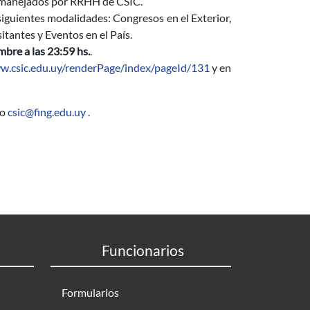
es manejados por RRHH de CSIC.
siguientes modalidades: Congresos en el Exterior,
sitantes y Eventos en el País.
mbre a las 23:59 hs
.
.
w.csic.edu.uy/renderPage/index/pageId/131
y en
o
csic@fing.edu.uy
.
Funcionarios
Formularios