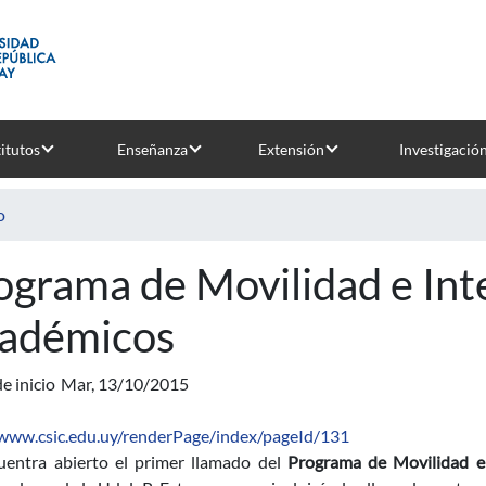
titutos
Enseñanza
Extensión
Investigació
o
ograma de Movilidad e In
adémicos
e inicio
Mar, 13/10/2015
/www.csic.edu.uy/renderPage/index/pageId/131
uentra abierto el primer llamado del
Programa de Movilidad 