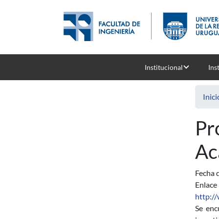
Pasar al contenido principal
Institucional
Ins
Inici
Pr
Ac
Fecha d
Enlace
http:/
Se enc