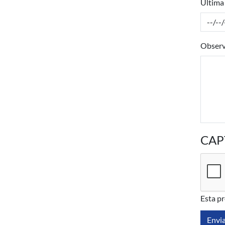
Última 
Observ
CAP
Esta p