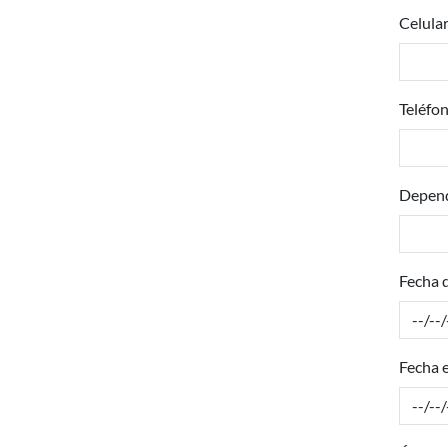
Celula
Teléfo
Depend
Fecha 
Fecha 