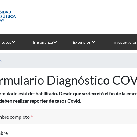
titutos
Enseñanza
Extensión
Investigació
o
rmulario Diagnóstico CO
rmulario está deshabilitado. Desde que se decretó el fin de la emerg
eben realizar reportes de casos Covid.
bre completo
*
bre