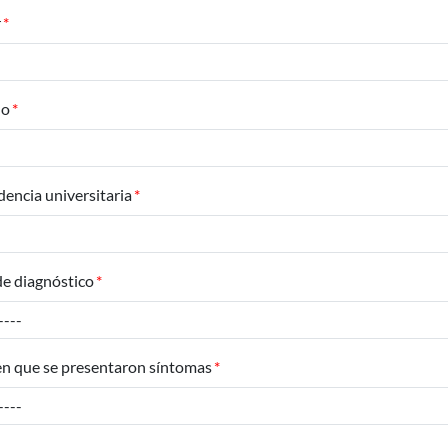
r
no
encia universitaria
de diagnóstico
en que se presentaron síntomas