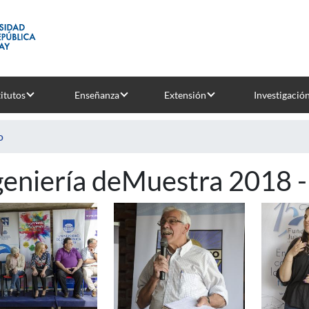
titutos
Enseñanza
Extensión
Investigació
o
geniería deMuestra 2018 