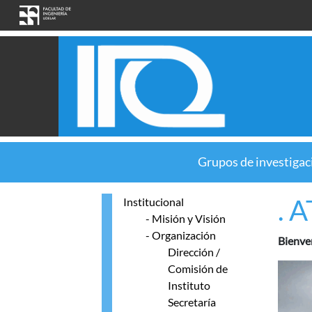
Pasar al contenido principal
Grupos de investigac
. 
Institucional
- Misión y Visión
- Organización
Bienve
Dirección /
Comisión de
Instituto
Secretaría