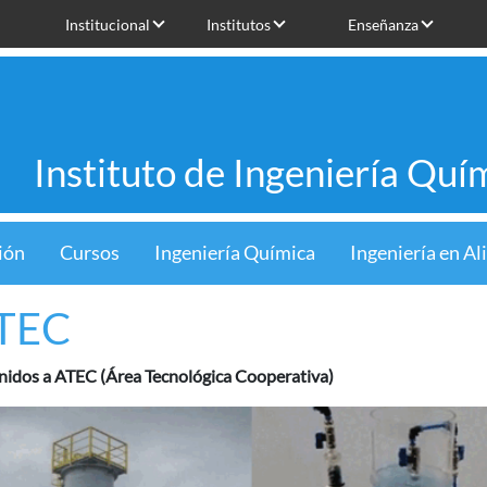
Institucional
Institutos
Enseñanza
Instituto de Ingeniería Quí
ión
Cursos
Ingeniería Química
Ingeniería en A
ATEC
nidos a ATEC (Área Tecnológica Cooperativa)