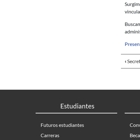
Surgimo
vincula
Buscamo
adminis
Presen
‹
Secret
Estudiantes
Futuros estudiantes
Conv
Carreras
Beca