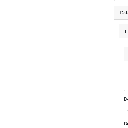
Dat
I
De
D