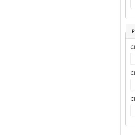
P
Cl
Cl
Cl