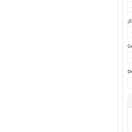
¿E
Gr
De