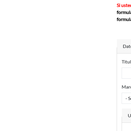
Si uste
formula
formula
Dato
Titu
Marc
U