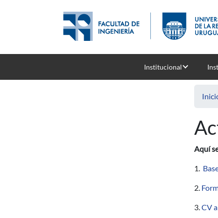
Pasar al contenido principal
Institucional
Ins
Inici
Ac
Aquí se
1.
Base
2.
Form
3.
CV a