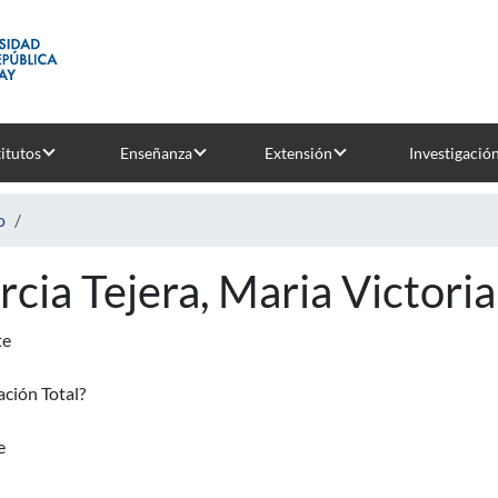
titutos
Enseñanza
Extensión
Investigació
o
rcia Tejera, Maria Victoria
te
ción Total?
e