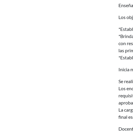
Enseña
Los obj
*Establ
*Brinda
con re
las pri
*Establ
Inicia 
Se real
Los enc
requisi
aproba
La carg
final es
Docent