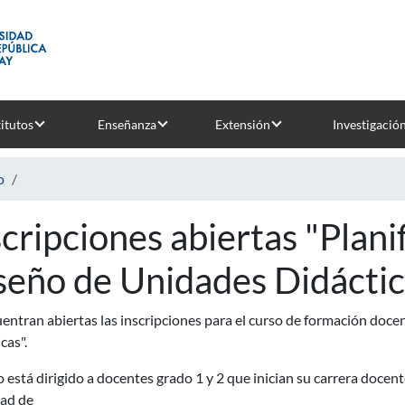
titutos
Enseñanza
Extensión
Investigació
o
scripciones abiertas "Plani
seño de Unidades Didáctic
entran abiertas las inscripciones para el curso de formación doce
cas".
o está dirigido a docentes grado 1 y 2 que inician su carrera docen
dad de