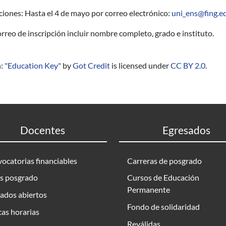
ciones: Hasta el 4 de mayo por correo electrónico:
uni_ens@fing.e
orreo de inscripción incluir nombre completo, grado e instituto.
n:
"Education Key"
by
Got Credit
is licensed under
CC BY 2.0
.
Docentes
Egresados
ocatorias financiables
Carreras de posgrado
s posgrado
Cursos de Educación
Permanente
ados abiertos
Fondo de solidaridad
as horarias
Reválidas