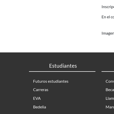
Inscrip
En el c
Image
Estudiantes
Futuros estudiantes
Conv
Carreras
Beca
EVA
Llam
Bedelia
Marc