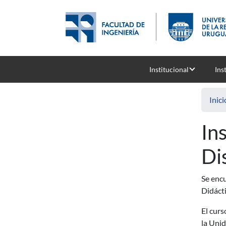
Pasar al contenido principal
Institucional
Ins
Inici
In
Di
Se encu
Didácti
El curs
la Uni