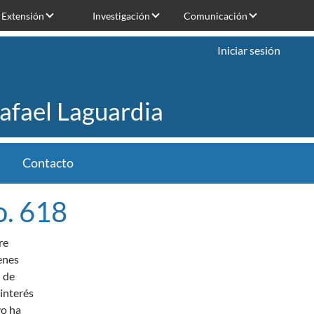
Extensión
Investigación
Comunicación
Iniciar sesión
Rafael Laguardia
Contacto
o. 618
re
enes
n de
 interés
vo ha