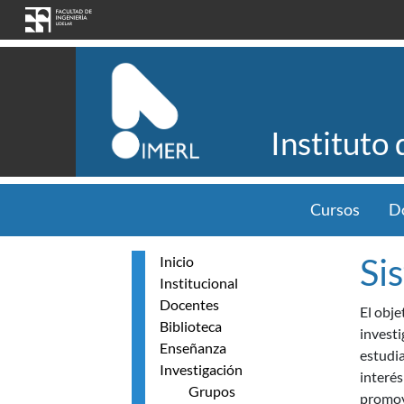
Pasar al contenido principal
Instituto
Cursos
D
Si
Inicio
Institucional
Docentes
El obje
Biblioteca
investi
Enseñanza
estudia
Investigación
interés
Grupos
promovi