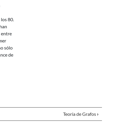
a
los 80.
 han
 entre
mer
no sólo
ance de
Teoría de Grafos
›