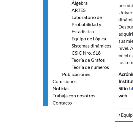
Álgebra
permiti
ARTES
Univers
Laboratorio de
dinámi
Probabilidad y
Despué
Estadística
adquir
Equipo de Lógica
sus mi
Sistemas dinámicos
nivel.
CSIC Nro. 618
en el n
Teoría de Grafos
los tem
Teoría de números
Publicaciones
Acrón
Comisiones
Instit
Noticias
Sitio
h
Trabaja con nosotros
web
Contacto
‹
Equip