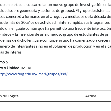
do en particular, desarrollar un nuevo grupo de investigación en l
idad sobre geometría y acciones de grupos). El grupo de sistemas
cos comenzó a formarse en el Uruguay a mediados de la década de 
s de más de 30 años de actividad ininterrumpida, sus integrantes
ido un lenguaje común que ha permitido una frecuente interacción
embros y la inserción de un numeroso grupo de estudiantes de pri
 Además de dicho lenguaje común, el grupo ha comenzado a crecer 
úmero de integrantes sino en el volumen de producción y en el alc
as de interés.
imo
S
uto o Unidad
IMERL
ttp://www.fing.edu.uy/imerl/grupos/ssd/
o de Lógica
Arriba