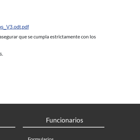
s_V3.odt.pdf
n asegurar que se cumpla estrictamente con los
s.
Funcionarios
Formularios