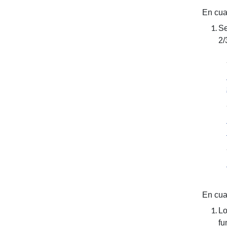
En cua
Se
2/
En cuan
Lo
fu