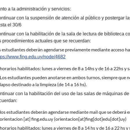
to a la administración y servicios:
ntinuar con la suspensión de atención al público y postergar l
sta el 30/6
ntinuar con la habilitación de la sala de lectura de biblioteca
s procedimientos actuales que se recuerdan:
s estudiantes deberán agendarse previamente mediante acceso habi
tps://www.fing.edu.uy/node/4682
horarios habilitados: lunes a viernes de 8 a 14hs y de 16 a 22hs y 
Los estudiantes pueden anotarse en ambos turnos, siempre que no 
lapso destinado a la limpieza (de 14 a 16 hs).
ntinuar con la habilitación del uso de las salas de máquinas d
cuerdan:
los estudiantes deberán agendarse mediante mail que se deberá en
orientacion
[at]
fing.edu.uy
(orientacion[at]fing[dot]edu[dot]uy)
horarios habilitados: lunes a viernes de 8 a 14 hs y de 16 a 22 hs y