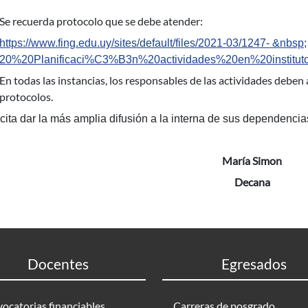
Se recuerda protocolo que se debe atender:
https://www.fing.edu.uy/sites/default/files/2021-03/1247- &nbsp;
20%20Planificaci%C3%B3n%20actividades%20en%20instituto
En todas las instancias, los responsables de las actividades debe
protocolos.
icita dar la más amplia difusión a la interna de sus dependencia
María Simon
Decana
Docentes
Egresados
ocatorias financiables
Carreras de posgrado