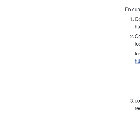
En cuan
Co
ha
Co
lo
lo
ht
co
re