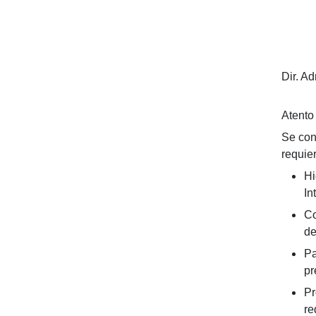
Dir. A
Atento
Se con
requie
Hi
In
Co
de
Pa
pr
Pr
re