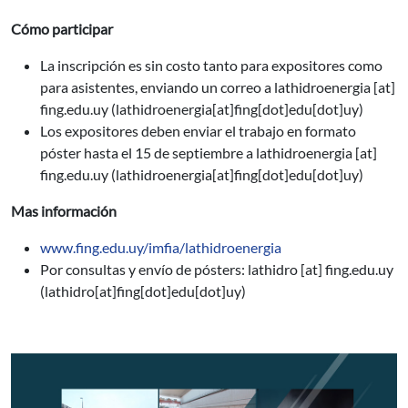
Cómo participar
La inscripción es sin costo tanto para expositores como
para asistentes, enviando un correo a
lathidroenergia
[at]
fing.edu.uy
(lathidroenergia[at]fing[dot]edu[dot]uy)
Los expositores deben enviar el trabajo en formato
póster hasta el 15 de septiembre a
lathidroenergia
[at]
fing.edu.uy
(lathidroenergia[at]fing[dot]edu[dot]uy)
Mas información
www.fing.edu.uy/imfia/lathidroenergia
Por consultas y envío de pósters:
lathidro
[at]
fing.edu.uy
(lathidro[at]fing[dot]edu[dot]uy)