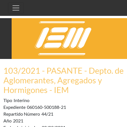
Pasar al contenido principal
103/2021 - PASANTE - Depto. de
Aglomerantes, Agregados y
Hormigones - IEM
Tipo
Interino
Expediente
060160-500188-21
Repartido Número
44/21
Año
2021