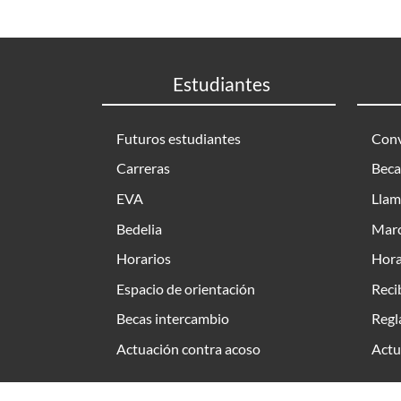
Estudiantes
Futuros estudiantes
Conv
Carreras
Beca
EVA
Llam
Bedelia
Marc
Horarios
Hora
Espacio de orientación
Reci
Becas intercambio
Regl
Actuación contra acoso
Actu