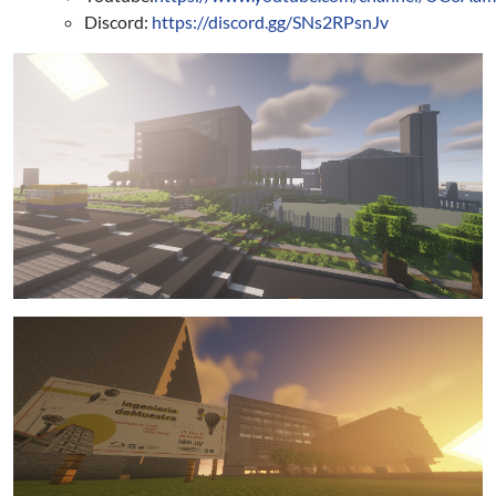
Discord:
https://discord.gg/SNs2RPsnJv