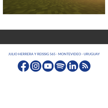
JULIO HERRERA Y REISSIG 565 - MONTEVIDEO - URUGUAY