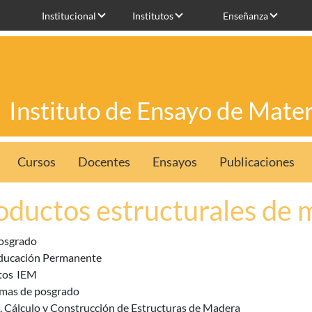
Institucional
Institutos
Enseñanza
Instituto de Ensayo de Mater
Cursos
Docentes
Ensayos
Publicaciones
oductos estructurales de 
osgrado
ducación Permanente
tos
IEM
mas de posgrado
, Cálculo y Construcción de Estructuras de Madera