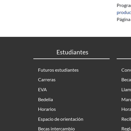
Progr
produc
Página 
Estudiantes
Futuros estudiantes
Conv
Carreras
Beca
EVA
Llam
Bedelia
Marc
Horarios
Hora
Espacio de orientación
Reci
Becas intercambio
Regl