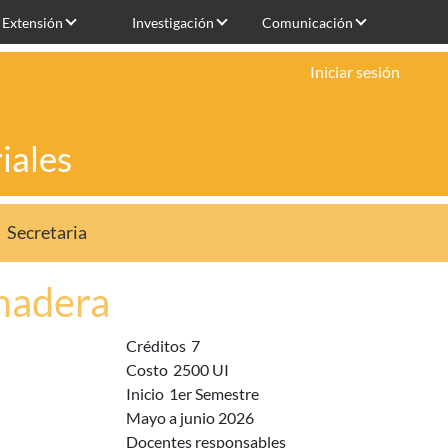
Extensión
Investigación
Comunicación
Iniciar sesión
iales
Secretaria
madera
Créditos
7
Costo
2500 UI
Inicio
1er Semestre
Mayo a junio 2026
Docentes responsables