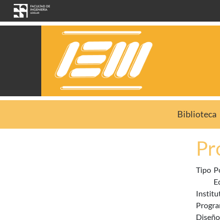
Pasar al contenido principal
Biblioteca
Pr
Tipo
P
E
Institu
Progra
Diseño