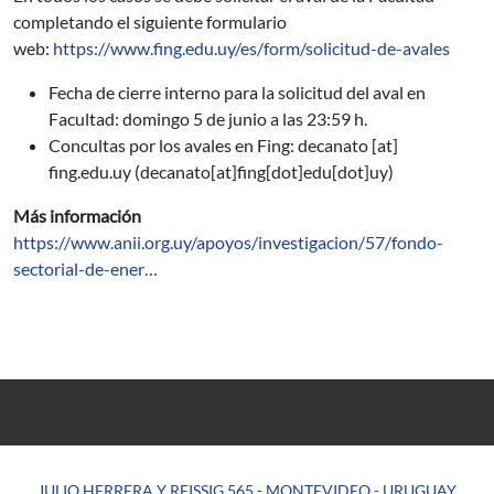
completando el siguiente formulario
web:
https://www.fing.edu.uy/es/form/solicitud-de-avales
Fecha de cierre interno para la solicitud del aval en
Facultad: domingo 5 de junio a las 23:59 h.
Concultas por los avales en Fing:
decanato
[at]
fing.edu.uy
(decanato[at]fing[dot]edu[dot]uy)
Más información
https://www.anii.org.uy/apoyos/investigacion/57/fondo-
sectorial-de-ener…
JULIO HERRERA Y REISSIG 565 - MONTEVIDEO - URUGUAY