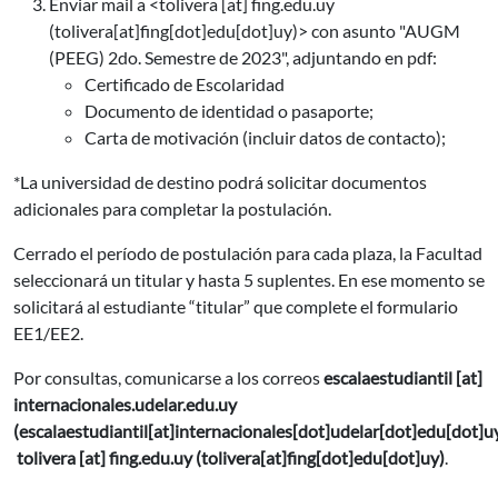
Enviar mail a <
tolivera
[at]
fing.edu.uy
(tolivera[at]fing[dot]edu[dot]uy)
> con asunto "AUGM
(PEEG) 2do. Semestre de 2023", adjuntando en pdf:
Certificado de Escolaridad
Documento de identidad o pasaporte;
Carta de motivación (incluir datos de contacto);
*La universidad de destino podrá solicitar documentos
adicionales para completar la postulación.
Cerrado el período de postulación para cada plaza, la Facultad
seleccionará un titular y hasta 5 suplentes. En ese momento se
solicitará al estudiante “titular” que complete el formulario
EE1/EE2.
Por consultas, comunicarse a los correos
escalaestudiantil
[at]
internacionales.udelar.edu.uy
(escalaestudiantil[at]internacionales[dot]udelar[dot]edu[dot]u
tolivera
[at]
fing.edu.uy
(tolivera[at]fing[dot]edu[dot]uy)
.