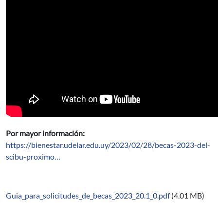
Por mayor información:
https://bienestar.udelar.edu.uy/2023/02/28/becas-2023-del-
scibu-proximo…
Guia_para_solicitudes_de_becas_2023_20.1_0.pdf
(4.01 MB)