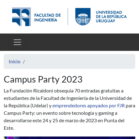
Pasar al contenido principal
Inicio
Campus Party 2023
La
Fundación Ricaldoni obsequia 70 entradas
gratuitas
a
estudiantes de la Facultad de Ingeniería de la Universidad de
la República (Udelar) y
emprendedores apoyados por FJR
para
Campus Party: un
evento
sobre
tecnol
ogía
y gaming a
desarrollarse este 24 y 25 de marzo
de 2023
en
P
unta del
E
ste.