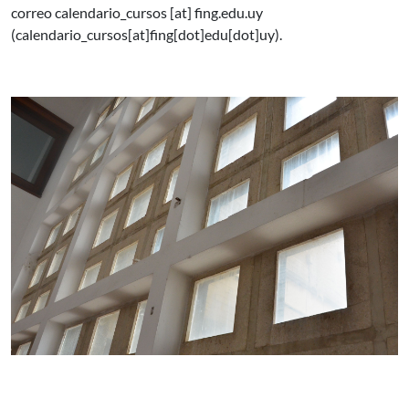
correo
calendario_cursos
[at]
fing.edu.uy
(calendario_cursos[at]fing[dot]edu[dot]uy)
.