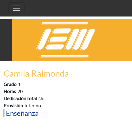
Pasar al contenido principal
Camila Raimonda
Grado
1
Horas
20
Dedicación total
No
Provisión
Interino
Enseñanza