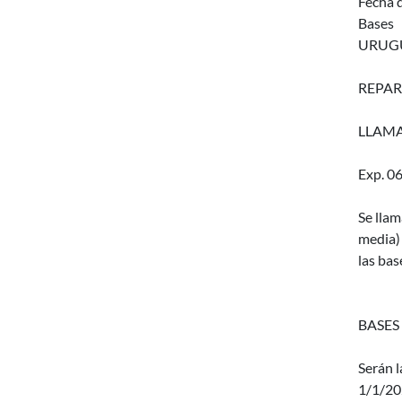
Fecha d
Bases
URUGU
REPAR
LLAMA
Exp. 0
Se llam
media)
las bas
BASES
Serán l
1/1/20