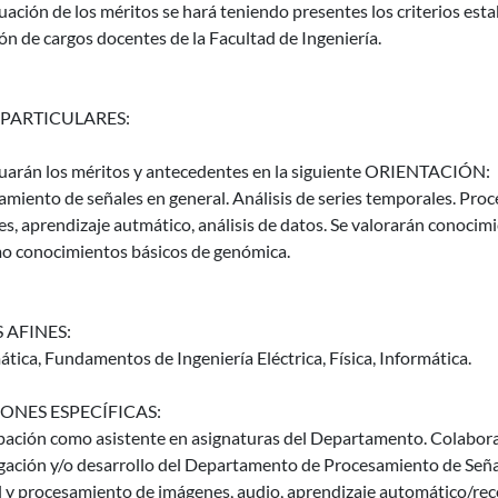
uación de los méritos se hará teniendo presentes los criterios es
ón de cargos docentes de la Facultad de Ingeniería.
 PARTICULARES:
luarán los méritos y antecedentes en la siguiente ORIENTACIÓN:
amiento de señales en general. Análisis de series temporales. Pr
s, aprendizaje autmático, análisis de datos. Se valorarán conocim
mo conocimientos básicos de genómica.
 AFINES:
ica, Fundamentos de Ingeniería Eléctrica, Física, Informática.
ONES ESPECÍFICAS:
ipación como asistente en asignaturas del Departamento. Colabora
igación y/o desarrollo del Departamento de Procesamiento de Seña
l y procesamiento de imágenes, audio, aprendizaje automático/re