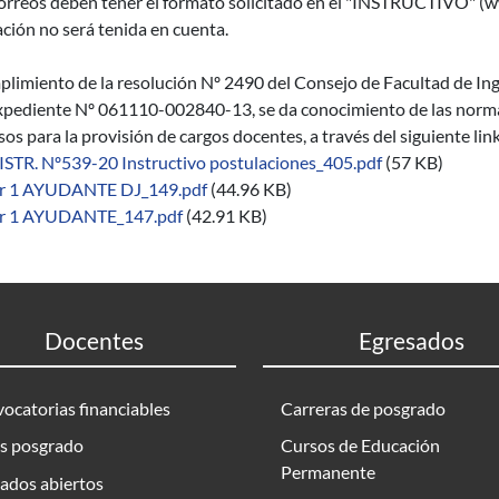
orreos deben tener el formato solicitado en el "INSTRUCTIVO" (ww
ción no será tenida en cuenta.
limiento de la resolución Nº 2490 del Consejo de Facultad de Inge
xpediente Nº 061110-002840-13, se da conocimiento de las normas 
os para la provisión de cargos docentes, a través del siguiente lin
ISTR. Nº539-20 Instructivo postulaciones_405.pdf
(57 KB)
r 1 AYUDANTE DJ_149.pdf
(44.96 KB)
r 1 AYUDANTE_147.pdf
(42.91 KB)
Docentes
Egresados
ocatorias financiables
Carreras de posgrado
s posgrado
Cursos de Educación
Permanente
ados abiertos