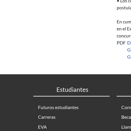
• Los c
postula
En cump
en el E
concurs
PDF
D
G
G
Estudiantes
Futuros estudiantes
Conv
Carreras
Beca
EVA
Llam