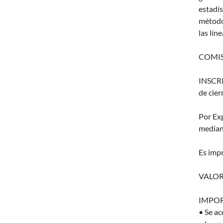
estadís
método
las lín
COMIS
INSCRIP
de cierr
Por Ex
median
Es impr
VALOR
IMPOR
• Se ac