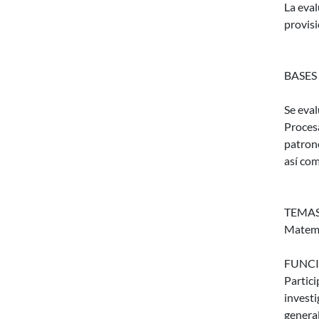
La eval
provisi
BASES
Se eva
Proces
patrone
así co
TEMAS
Matemát
FUNCI
Partic
invest
genera