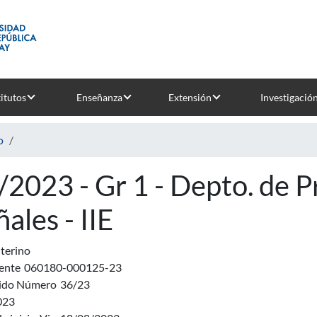
titutos
Enseñanza
Extensión
Investigació
o
/2023 - Gr 1 - Depto. de 
ales - IIE
nterino
ente
060180-000125-23
ido Número
36/23
023