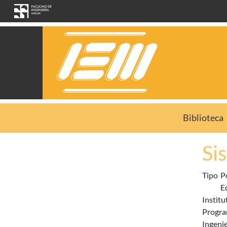
Pasar al contenido principal
Biblioteca
Si
Tipo
P
E
Institu
Progra
Ingeni