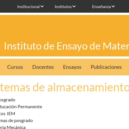
Institucional
Institutos
Enseñanza
Instituto de Ensayo de Mater
Cursos
Docentes
Ensayos
Publicaciones
stemas de almacenamiento
osgrado
ducación Permanente
tos
IEM
mas de posgrado
ería Mecánica