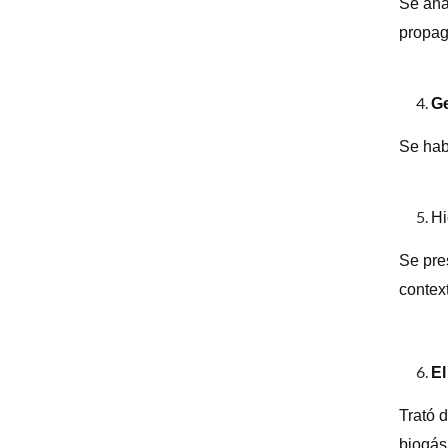
Se ana
propag
Ge
Se hab
Hi
Se pres
contex
El
Trató 
biogás