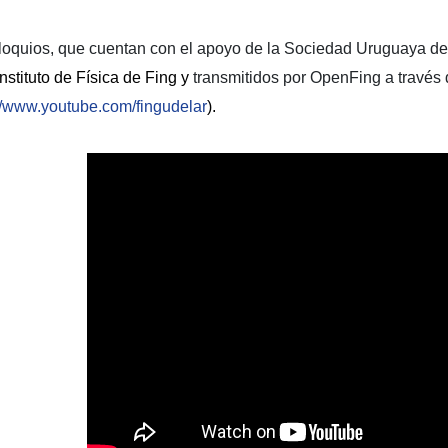
loquios, que cuentan con el apoyo de la Sociedad Uruguaya d
Instituto de Física de Fing y
 transmitidos por OpenFing a través 
://www.youtube.com/fingudelar
).