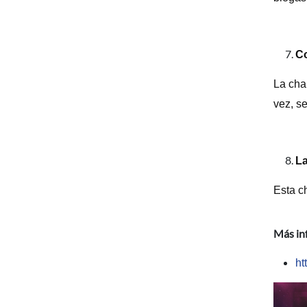
Co
La char
vez, s
La
Esta c
Más in
ht