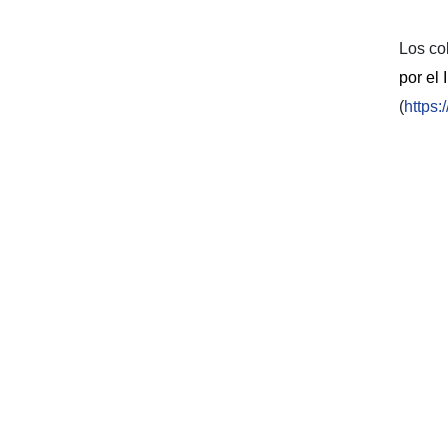
Los co
por el 
(
https