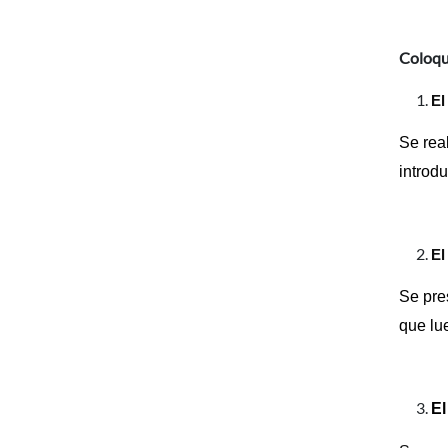
Coloqu
El
Se rea
introd
El
Se pres
que lue
El