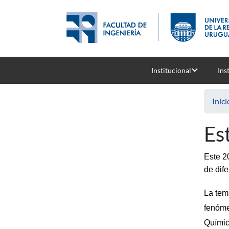
Pasar al contenido principal
Institucional
Ins
Inici
Es
Este 20
de dif
La tem
fenóme
Químic