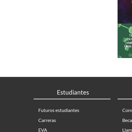
Estudiantes
Futuros estudiantes
Conv
Carreras
Beca
EVA
Llam