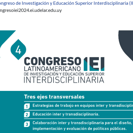
ngreso de Investigación y Educación Superior Interdisciplinaria (I
ngresoiei2024.ei.udelar.edu.uy