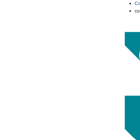
Co
co