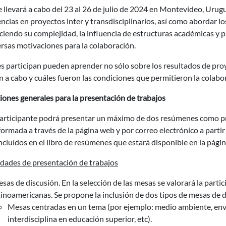
se llevará a cabo del 23 al 26 de julio de 2024 en Montevideo, Ur
ncias en proyectos inter y transdisciplinarios, así como abordar lo
iendo su complejidad, la influencia de estructuras académicas y p
ersas motivaciones para la colaboración.
 participan pueden aprender no sólo sobre los resultados de proy
n a cabo y cuáles fueron las condiciones que permitieron la colabor
ones generales para la presentación de trabajos
articipante podrá presentar un máximo de dos resúmenes como pri
formada a través de la página web y por correo electrónico a part
ncluídos en el libro de resúmenes que estará disponible en la pág
dades de presentación de trabajos
sas de discusión. En la selección de las mesas se valorará la parti
tinoamericanas. Se propone la inclusión de dos tipos de mesas de d
Mesas centradas en un tema (por ejemplo: medio ambiente, enve
interdisciplina en educación superior, etc).