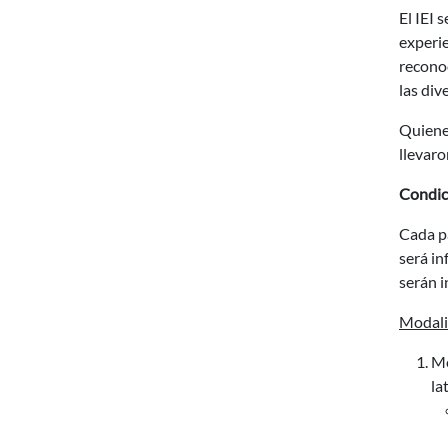
El IEI 
experie
reconoc
las div
Quienes
llevaro
Condici
Cada p
será in
serán i
Modali
Me
la