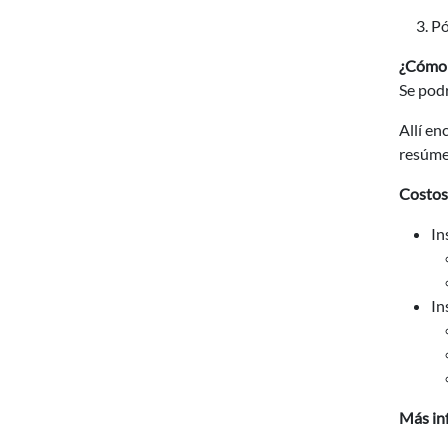
Pó
¿Cómo 
Se podr
Allí en
resúmen
Costos 
In
In
Más in