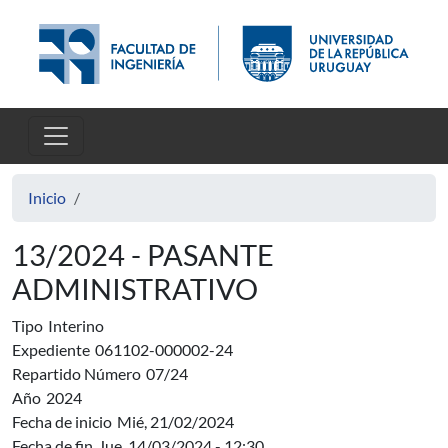
Pasar al contenido principal
Inicio
13/2024 - PASANTE
ADMINISTRATIVO
Tipo
Interino
Expediente
061102-000002-24
Repartido Número
07/24
Año
2024
Fecha de inicio
Mié, 21/02/2024
Fecha de fin
Jue, 14/03/2024 - 12:30