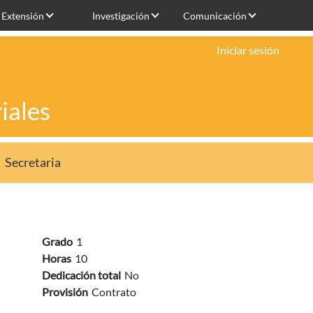
Extensión
Investigación
Comunicación
Iniciar sesión
iales
Secretaria
Grado
1
Horas
10
Dedicación total
No
Provisión
Contrato