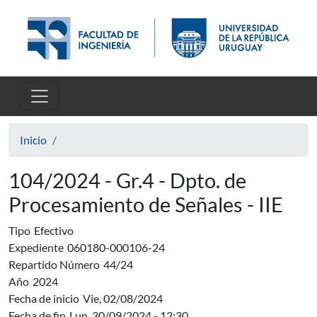
Pasar al contenido principal
Inicio
104/2024 - Gr.4 - Dpto. de
Procesamiento de Señales - IIE
Tipo
Efectivo
Expediente
060180-000106-24
Repartido Número
44/24
Año
2024
Fecha de inicio
Vie, 02/08/2024
Fecha de fin
Lun, 30/09/2024 - 12:30