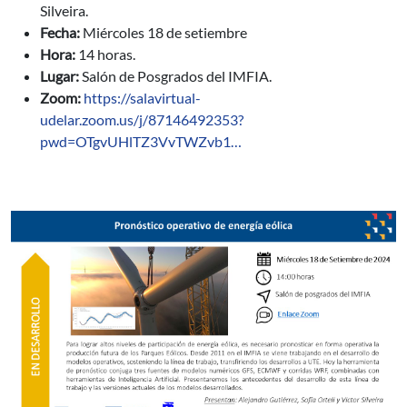
Silveira.
Fecha:
Miércoles 18 de setiembre
Hora:
14 horas.
Lugar:
Salón de Posgrados del IMFIA.
Zoom:
https://salavirtual-
udelar.zoom.us/j/87146492353?
pwd=OTgvUHlTZ3VvTWZvb1…