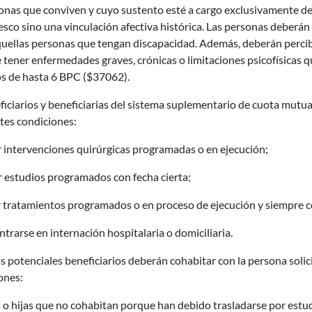
onas que conviven y cuyo sustento esté a cargo exclusivamente del
sco sino una vinculación afectiva histórica. Las personas deberán 
quellas personas que tengan discapacidad. Además, deberán perc
 tener enfermedades graves, crónicas o limitaciones psicofísicas
os de hasta 6 BPC ($37062).
ficiarios y beneficiarias del sistema suplementario de cuota mutu
tes condiciones:
r intervenciones quirúrgicas programadas o en ejecución;
r estudios programados con fecha cierta;
r tratamientos programados o en proceso de ejecución y siempre c
ntrarse en internación hospitalaria o domiciliaria.
os potenciales beneficiarios deberán cohabitar con la persona solic
ones:
s o hijas que no cohabitan porque han debido trasladarse por estud