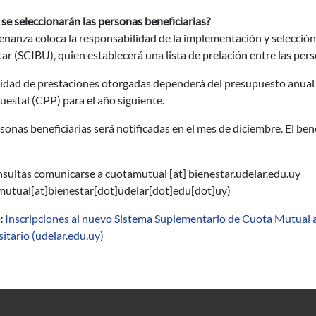
e seleccionarán las personas beneficiarias?
nanza coloca la responsabilidad de la implementación y selección d
ar (SCIBU), quien establecerá una lista de prelación entre las per
tidad de prestaciones otorgadas dependerá del presupuesto anual
estal (CPP) para el año siguiente.
sonas beneficiarias será notificadas en el mes de diciembre. El bene
nsultas comunicarse a
cuotamutual
[at]
bienestar.udelar.edu.uy
mutual[at]bienestar[dot]udelar[dot]edu[dot]uy)
:
Inscripciones al nuevo Sistema Suplementario de Cuota Mutual a 
itario (udelar.edu.uy)