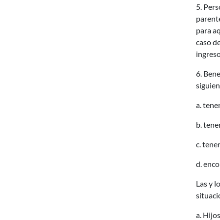
5. Pers
parente
para a
caso de
ingres
6. Bene
siguien
a. tene
b. tene
c. tene
d. enco
Las y l
situaci
a. Hijo