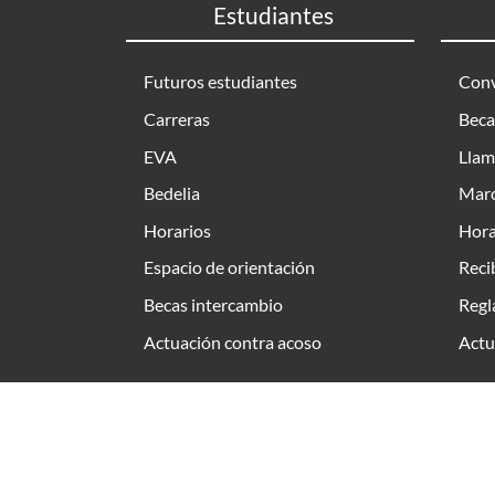
Estudiantes
Futuros estudiantes
Conv
Carreras
Beca
EVA
Llam
Bedelia
Marc
Horarios
Hora
Espacio de orientación
Reci
Becas intercambio
Regl
Actuación contra acoso
Actu