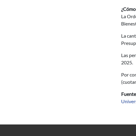
¿Cómo s
La Orde
Bienest
La can
Presupu
Las per
2025.
Por co
(cuota
Fuente
Univers