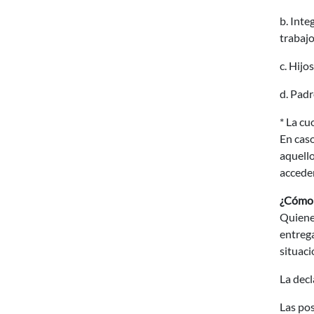
b. Inte
trabajo
c. Hijo
d. Padr
* La cu
En caso
aquello
acceder
¿Cómo 
Quienes
entrega
situaci
La dec
Las pos