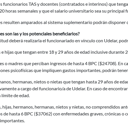
os funcionarios TAS y docentes (contratados e interinos) que teng
 20 horas semanales y que el salario universitario sea su principal 
s resulten amparados al sistema suplementario podrán disponer d
s son las y los potenciales beneficiarios?
citud deberá realizarla el funcionariado en vínculo con Udelar, podr
s e hijas que tengan entre 18 y 29 años de edad inclusive durante 2
es o madres que perciban ingresos de hasta 4 BPC ($24708). En ca
iones psicofísicas que impliquen gastos importantes, podrán tene
anos, hermanas, nietos o nietas que tengan hasta 29 años de edad
vamente a cargo del funcionario/a de Udelar. En caso de encontra
á límite de edad.
s, hijas, hermanos, hermanas, nietos y nietas, no comprendidos an
os de hasta 6 BPC ($37062) con enfermedades graves, crónicas o c
 importantes.