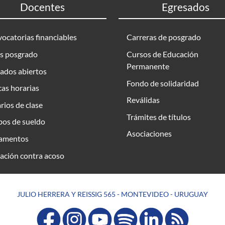
Docentes
Egresados
ocatorias financiables
Carreras de posgrado
s posgrado
Cursos de Educación
Permanente
ados abiertos
Fondo de solidaridad
as horarias
Reválidas
rios de clase
Trámites de títulos
bos de sueldo
Asociaciones
amentos
ación contra acoso
JULIO HERRERA Y REISSIG 565 - MONTEVIDEO - URUGUAY