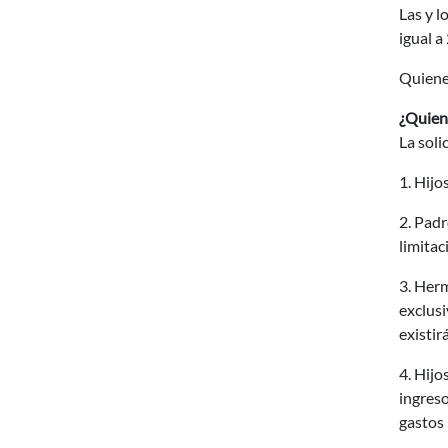
Las y l
igual a
Quiene
¿Quiene
La soli
1. Hijo
2. Padr
limitac
3. Herm
exclusi
existir
4. Hijo
ingres
gastos