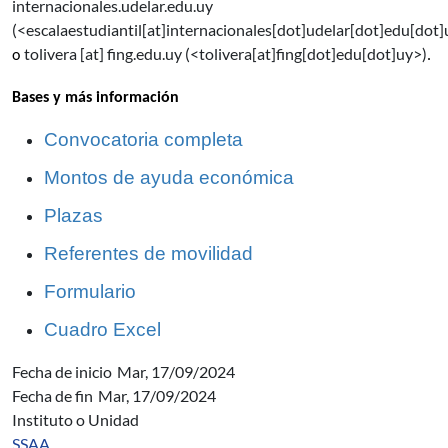
internacionales.udelar.edu.uy
(
<escalaestudiantil[at]internacionales[dot]udelar[dot]edu[dot
tolivera
[at]
fing.edu.uy
(
<tolivera[at]fing[dot]edu[dot]uy>
)
o
.
Bases y más información
Convocatoria completa
Montos de ayuda económica
Plazas
Referentes de movilidad
Formulario
Cuadro Excel
Fecha de inicio
Mar, 17/09/2024
Fecha de fin
Mar, 17/09/2024
Instituto o Unidad
SSAA