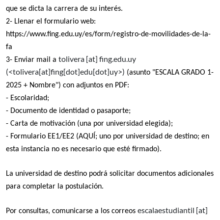
que se dicta la carrera de su interés.
2- L
lenar el formulario web:
https://www.fing.edu.uy/es/form/registro-de-movilidades-de-la-
fa
tolivera
[at]
fing.edu.uy
3- Enviar mail a
(
<tolivera[at]fing[dot]edu[dot]uy>
)
(asunto "ESCALA GRADO 1-
2025 + Nombre") con adjuntos en PDF:
- Escolaridad;
- Documento de identidad o pasaporte;
- Carta de motivación (una por universidad elegida);
- F
ormulario EE1/EE2 (AQUÍ; uno por universidad de destino; en
esta instancia no es necesario que esté firmado).
La universidad de destino podrá solicitar documentos adicionales
para completar la postulación.
escalaestudiantil
[at]
Por consultas, comunicarse a los correos