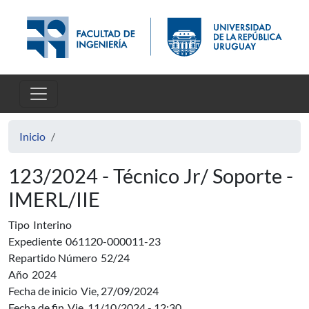
Pasar al contenido principal
Inicio
123/2024 - Técnico Jr/ Soporte -
IMERL/IIE
Tipo
Interino
Expediente
061120-000011-23
Repartido Número
52/24
Año
2024
Fecha de inicio
Vie, 27/09/2024
Fecha de fin
Vie, 11/10/2024 - 12:30