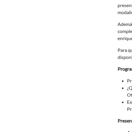
present
modalid
Además,
complem
enrique
Para qu
disponi
Progr
Pr
¿Q
Ot
Ex
Pr
Presen