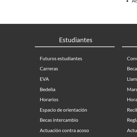
Ac
Estudiantes
Futuros estudiantes
Conv
Carreras
Beca
EVA
Llam
Bedelia
Marc
Horarios
Hora
Espacio de orientación
Reci
Becas intercambio
Regl
Actuación contra acoso
Actu