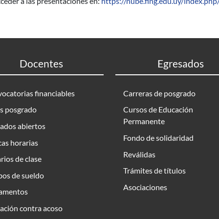
ceder a las presentaciones en:
https://nube.fing.edu.uy/index.ph
Docentes
Egresados
ocatorias financiables
Carreras de posgrado
s posgrado
Cursos de Educación
Permanente
ados abiertos
Fondo de solidaridad
as horarias
Reválidas
rios de clase
Trámites de títulos
bos de sueldo
Asociaciones
amentos
ación contra acoso