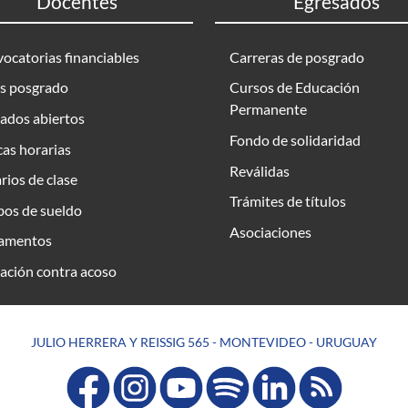
Docentes
Egresados
ocatorias financiables
Carreras de posgrado
s posgrado
Cursos de Educación
Permanente
ados abiertos
Fondo de solidaridad
as horarias
Reválidas
rios de clase
Trámites de títulos
bos de sueldo
Asociaciones
amentos
ación contra acoso
JULIO HERRERA Y REISSIG 565 - MONTEVIDEO - URUGUAY