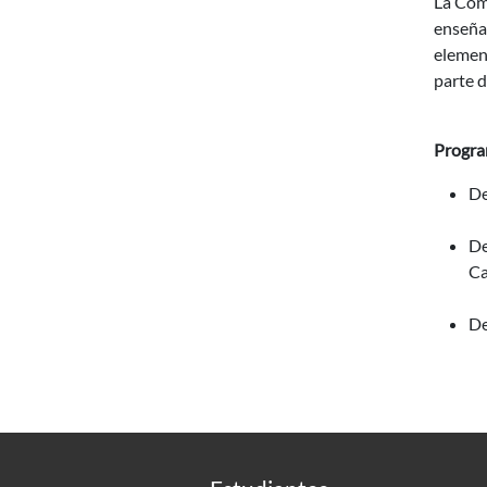
La Comi
enseñan
element
parte d
Progra
De
De
Ca
De