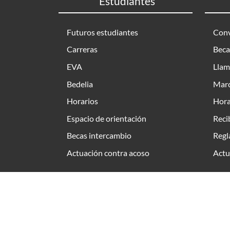
Estudiantes
Futuros estudiantes
Conv
Carreras
Beca
EVA
Llam
Bedelia
Marc
Horarios
Hora
Espacio de orientación
Reci
Becas intercambio
Regl
Actuación contra acoso
Actu