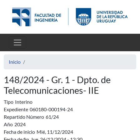
Pasar al contenido principal
Inicio
148/2024 - Gr. 1 - Dpto. de
Telecomunicaciones- IIE
Tipo
Interino
Expediente
060180-000194-24
Repartido Número
61/24
Año
2024
Fecha de inicio
Mié, 11/12/2024
Fecha de fin
Jue, 26/12/2024 - 12:30