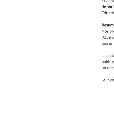
El Cent
de abri
Eduard
Resum
Nos pr
¿Qué po
una un
La acti
habitan
un rect
Se invi