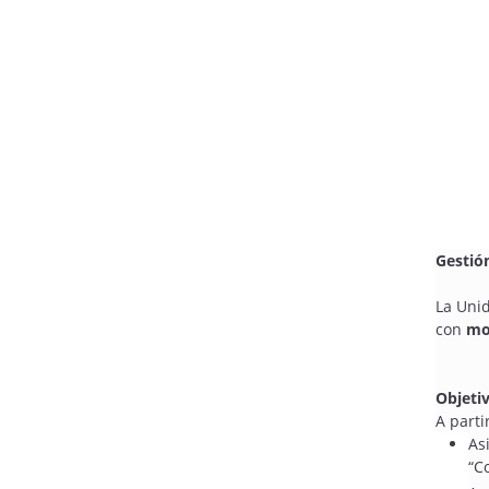
Gesti
La Uni
con
mod
Objeti
A parti
As
“C