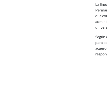
La líne
Permane
que con
adminis
univers
Según e
para p
acuerdo
respons