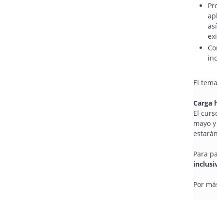
Pr
ap
as
ex
Co
in
El tema
Carga 
El cur
mayo y 
estarán
Para pa
inclusi
Por má