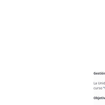
Gestió
La Unid
curso
“
Objeti