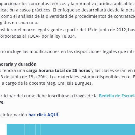
oporcionar los conceptos teóricos y la normativa jurídica aplicable 
licación a casos prácticos. El enfoque se desarrollará desde la per
í como el análisis de la diversidad de procedimientos de contratació
igidos en cada uno.
nsiderar el marco legal vigente a partir del 1º de junio de 2012, 
corporadas al TOCAF por la ley 18.834.
rio incluye las modificaciones en las disposiciones legales que in
horaria y duración
so tendrá una
carga horaria total de 26 horas
y las clases serán en 
3 de junio de 18 a 20hs. Los materiales estarán disponibles en el E
 a cargo de la docente Mag. Cra. Isis Burguez.
rticipar del curso debe inscribirse a través de la
Bedelía de Escue
ve
.
s información
haz click AQUÍ.