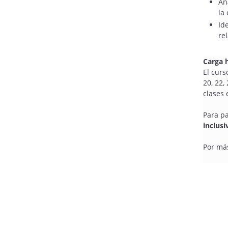
An
la
Id
re
Carga 
El cur
20, 22,
clases 
Para pa
inclusi
Por má