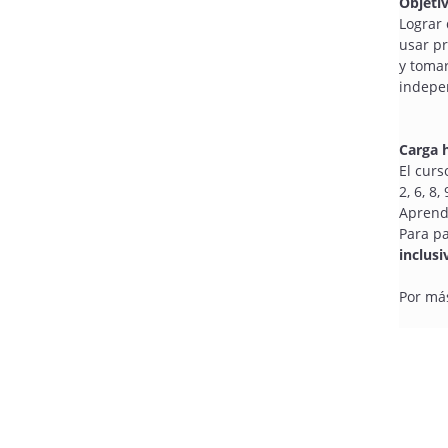
Objeti
Lograr 
usar pr
y tomar
indepe
Carga 
El cur
2, 6, 8
Aprendi
Para pa
inclusi
Por má