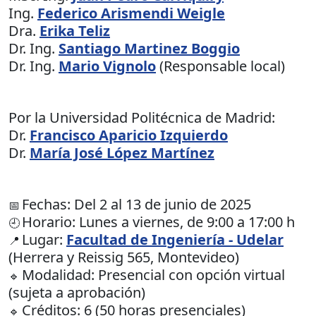
Ing.
Federico Arismendi Weigle
Dra.
Erika Teliz
Dr. Ing.
Santiago Martinez Boggio
Dr. Ing.
Mario Vignolo
(Responsable local)
Por la Universidad Politécnica de Madrid:
Dr.
Francisco Aparicio Izquierdo
Dr.
María José López Martínez
Fechas: Del 2 al 13 de junio de 2025
📅
Horario: Lunes a viernes, de 9:00 a 17:00 h
🕘
Lugar:
Facultad de Ingeniería - Udelar
📍
(Herrera y Reissig 565, Montevideo)
Modalidad: Presencial con opción virtual
🔹
(sujeta a aprobación)
Créditos: 6 (50 horas presenciales)
🔹