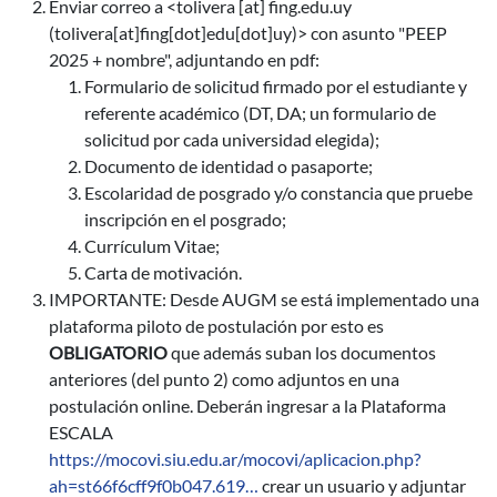
Enviar correo a <
tolivera
[at]
fing.edu.uy
(tolivera[at]fing[dot]edu[dot]uy)
> con asunto "PEEP
2025 + nombre", adjuntando en pdf:
Formulario de solicitud firmado por el estudiante y
referente académico (DT, DA; un formulario de
solicitud por cada universidad elegida);
Documento de identidad o pasaporte;
Escolaridad de posgrado y/o constancia que pruebe
inscripción en el posgrado;
Currículum Vitae;
Carta de motivación.
IMPORTANTE: Desde AUGM se está implementado una
plataforma piloto de postulación por esto es
OBLIGATORIO
que además suban los documentos
anteriores (del punto 2) como adjuntos en una
postulación online. Deberán ingresar a la Plataforma
ESCALA
https://mocovi.siu.edu.ar/mocovi/aplicacion.php?
ah=st66f6cff9f0b047.619…
crear un usuario y adjuntar