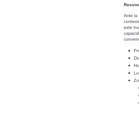
Resum
Ante la
context
este tr
capacid
convenc
Pr
Dí
Ho
Lu
Zo