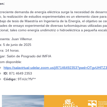
en:
 creciente demanda de energía eléctrica surge la necesidad de desarroll
o, la realización de estudios experimentales es un elemento clave para va
abajo de tesis de Maestría en Ingeniería de la Energía, el objetivo se ce
ades de ensayo experimental de diversas turbomáquinas utilizadas par
ional, tales como energía undimotriz o hidroeléctrica a pequeña escal
esenta: Juan Villemur.
a: 5 de junio de 2025
ra: 14 horas.
gar: Salón de Posgrado del IMFIA
om disponible: 
https://salavirtual-udelar.zoom.us/j/87146492353?pwd=OTgvUH
ID:
 871 4649 2353
Código:
 9TnUc?fV^*