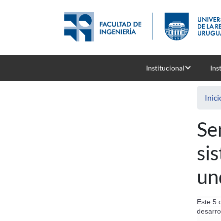
Pasar al contenido principal
Institucional
Ins
Inici
Se
si
un
Este 5 
desarro