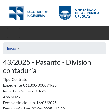
Pasar al contenido principal
Inicio
43/2025 - Pasante - División
contaduría -
Tipo
Contrato
Expediente
061300-000094-25
Repartido Número
18/25
Año
2025
Fecha de inicio
Lun, 16/06/2025
Fecha de fin
Lun, 30/06/2025 - 12:30