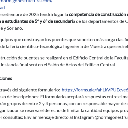
//hormigonestructural.com/
dad
e setiembre de 2025 tendrá lugar la
competencia de construcción d
a a estudiantes de 5° y 6° de secundari
a de los departamentos de C
é y Soriano.
quipos que construyan los puentes que soporten más carga clasifi
de la feria científico-tecnológica Ingeniería de Muestra que será e
trucción de puentes se realizará en el Edificio Central de la Facult
 instancia final será en el Salón de Actos del Edificio Central.
ciones
través del siguiente formulario:
https://forms.gle/fahLkVPUEcve
azo de inscripciones: El formulario aceptará respuestas entre el ma
rán grupos de entre 2 y 4 personas, con un responsable mayor de 
ganizador se reserva el derecho de limitar la cantidad equipos pr
r consultas: Enviar mensaje directo al Instagram @hormigonestruc