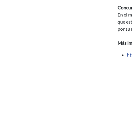
Concur
En el 
que es
por su 
Más in
ht