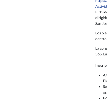
https:
Activi
El 13 d
dirigid
San Jos
Los 5 e
dentro 
La cons
565. La
Inscrip
A 
Pl
Se
or
Po