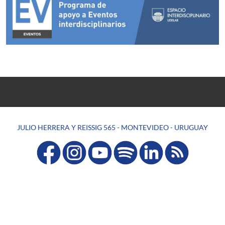
JULIO HERRERA Y REISSIG 565 - MONTEVIDEO - URUGUAY