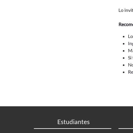
Lo invi
Recome
Lo
In
Ma
Si
No
Re
Estudiantes