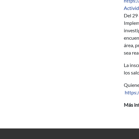
https:
Activi
Del 29 
Impleme
investi
encuent
área, p
sea rea
La insc
los sal
Quienes
https
Más in