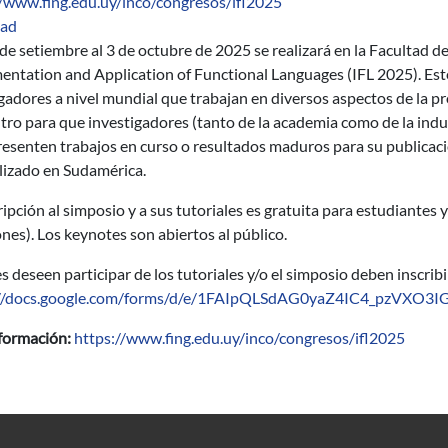
//www.fing.edu.uy/inco/congresos/ifl2025
dad
de setiembre al 3 de octubre de 2025 se realizará en la Facultad d
ntation and Application of Functional Languages (IFL 2025). Este
gadores a nivel mundial que trabajan en diversos aspectos de la p
ro para que investigadores (tanto de la academia como de la indu
resenten trabajos en curso o resultados maduros para su publicaci
lizado en Sudamérica.
ripción al simposio y a sus tutoriales es gratuita para estudiantes 
ones). Los keynotes son abiertos al público.
 deseen participar de los tutoriales y/o el simposio deben inscribi
://docs.google.com/forms/d/e/1FAIpQLSdAG0yaZ4IC4_pzVXO3I
formación:
https://www.fing.edu.uy/inco/congresos/ifl2025