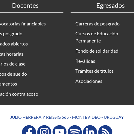
Docentes
Egresados
ocatorias financiables
Carreras de posgrado
s posgrado
Cursos de Educación
Permanente
ados abiertos
Fondo de solidaridad
as horarias
Reválidas
rios de clase
Trámites de títulos
bos de sueldo
Asociaciones
amentos
ación contra acoso
JULIO HERRERA Y REISSIG 565 - MONTEVIDEO - URUGUAY