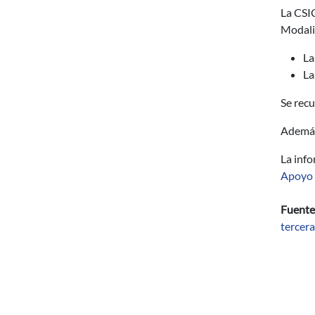
La CSIC
Modalid
La
La
Se recu
Además,
La info
Apoyo 
Fuente
tercer