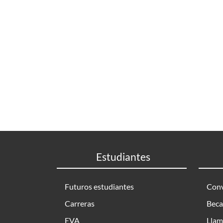
Estudiantes
Futuros estudiantes
Conv
Carreras
Beca
EVA
Llam