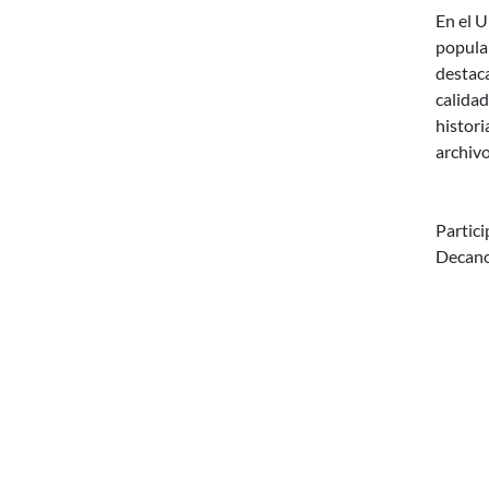
En el U
popular
destaca
calidad
histori
archivo
Partici
Decano 