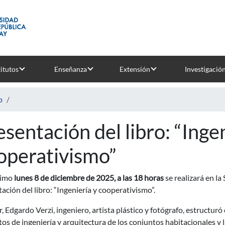
titutos
Enseñanza
Extensión
Investigació
o
esentación del libro: “Inge
operativismo”
ximo
lunes 8 de diciembre de 2025, a las 18 horas
se realizará en la
ación del libro: “Ingeniería y cooperativismo”.
r, Edgardo Verzi, ingeniero, artista plástico y fotógrafo, estructuró e
os de ingeniería y arquitectura de los conjuntos habitacionales y 