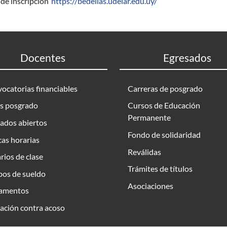
de inscripción
https://bedelias.udelar.edu.uy/
Docentes
Egresados
ocatorias financiables
Carreras de posgrado
s posgrado
Cursos de Educación
Permanente
ados abiertos
Fondo de solidaridad
as horarias
Reválidas
rios de clase
Trámites de títulos
bos de sueldo
Asociaciones
amentos
ación contra acoso