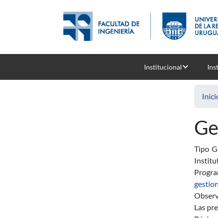
Pasar al contenido principal
Institucional
Ins
Inici
Ge
Tipo
G
Institu
Progr
gestion
Observ
Las pre