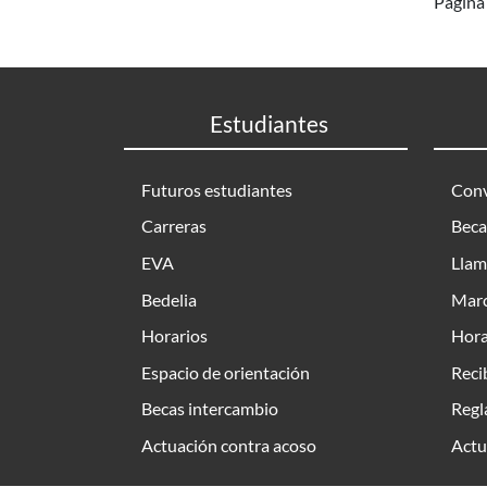
Página 
Estudiantes
Futuros estudiantes
Conv
Carreras
Beca
EVA
Llam
Bedelia
Marc
Horarios
Hora
Espacio de orientación
Reci
Becas intercambio
Regl
Actuación contra acoso
Actu