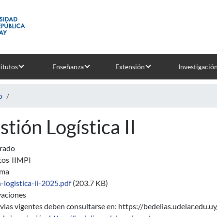
titutos
Enseñanza
Extensión
Investigació
o
stión Logística II
rado
tos
IIMPI
ama
-logistica-ii-2025.pdf
(203.7 KB)
aciones
vias vigentes deben consultarse en: https://bedelias.udelar.edu.uy