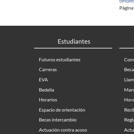
circuit
Página 
Estudiantes
Futuros estudiantes
Conv
Carreras
Beca
EVA
Llam
Bedelia
Marc
Horarios
Hora
Espacio de orientación
Reci
Becas intercambio
Regl
Actuación contra acoso
Actu