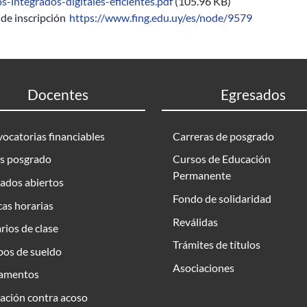
os-integrados-digitales-eficientes.pdf
(105.96 KB)
de inscripción
https://www.fing.edu.uy/es/node/9579
Docentes
Egresados
ocatorias financiables
Carreras de posgrado
s posgrado
Cursos de Educación
Permanente
ados abiertos
Fondo de solidaridad
as horarias
Reválidas
rios de clase
Trámites de títulos
bos de sueldo
Asociaciones
amentos
ación contra acoso