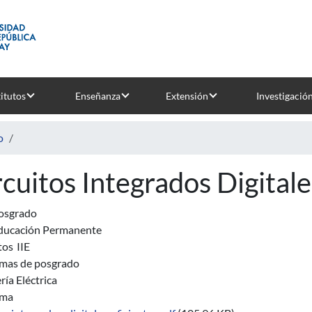
titutos
Enseñanza
Extensión
Investigació
o
rcuitos Integrados Digitale
osgrado
ducación Permanente
tos
IIE
mas de posgrado
ría Eléctrica
ama