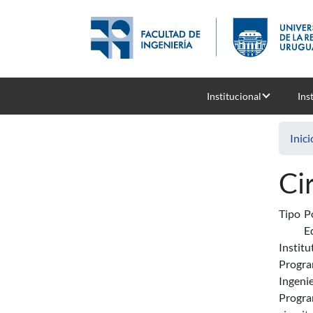
Pasar al contenido principal
Institucional
Ins
Inici
Ci
Tipo
P
E
Institu
Progra
Ingenie
Progr