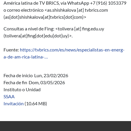
América latina de TV BRICS, vía WhatsApp +7 (916) 1053379
o correo electrónico <
as.shishkalova
[at]
tvbrics.com
(as[dot]shishkalova[at]tvbrics[dot]com)
>
Consultas a nivel de Fing: <
tolivera
[at]
fing.edu.uy
(tolivera[at]fing[dot]edu[dot]uy)
>.
Fuente:
https://tvbrics.com/es/news/especialistas-en-energ-
a-de-am-rica-latina-…
Fecha de inicio
Lun, 23/02/2026
Fecha de fin
Dom, 03/05/2026
Instituto o Unidad
SSAA
Invitación
(10.64 MB)