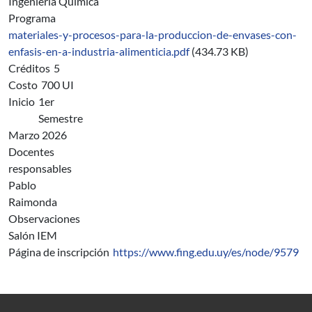
Ingeniería Química
Programa
materiales-y-procesos-para-la-produccion-de-envases-con-
enfasis-en-a-industria-alimenticia.pdf
(434.73 KB)
Créditos
5
Costo
700 UI
Inicio
1er
Semestre
Marzo 2026
Docentes
responsables
Pablo
Raimonda
Observaciones
Salón IEM
Página de inscripción
https://www.fing.edu.uy/es/node/9579